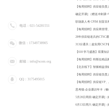
【每周招聘】供应链负责人
确定开课|| （赠送冲刺课+
职场新人考 CPIM 别盲
电话：021-54281551
【每周招聘】供应商管理
28年供应链老兵的CTSC
微信：17349738905
313分通关｜超实用CSC
【618 学习盛惠】双重
【每周招聘】特斯拉精品
邮箱：info@scom.org
【北京线下】智驱精益强链条
【每周招聘】供应链负责人
QQ：3175495015
【每周招聘】供应链VP、
思考猫-企业通识年卡（畅学2
5月28日周四·确定开课|
6月13日周六·确定开课|