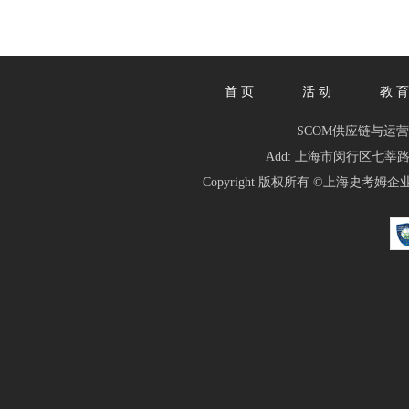
首 页
活 动
教 育
SCOM供应链与运营管理人俱乐
Add: 上海市闵行区七莘路1839
Copyright 版权所有 ©
上海史考姆企