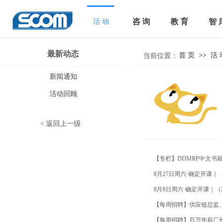
咨 询
教 育
智 
活 动
最新动态
当前位置：
首 页
活 
>>
首 页
>>
活 
当前位置：
新闻通知
活动回顾
<
返回上一级
【专栏】DDMRP中文书
8月27日周六·确定开课
8月8日周六·确定开课｜（
【每周招聘】供应链总监、
【每周招聘】百万年薪厂长