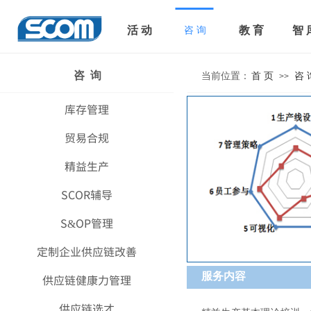
活 动
教 育
智 
咨 询
咨 询
当前位置：
首 页
咨 
>>
库存管理
贸易合规
精益生产
SCOR辅导
S&OP管理
定制企业供应链改善
服务内容
供应链健康力管理
供应链选才