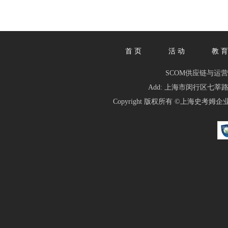
首 页
活 动
教 育
SCOM供应链与运营管理人俱乐
Add: 上海市闵行区七莘路1839
Copyright 版权所有 ©
上海史考姆企