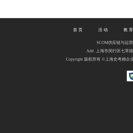
首 页
活 动
教 育
SCOM供应链与运营管理人俱乐
Add: 上海市闵行区七莘路1839
Copyright 版权所有 ©
上海史考姆企