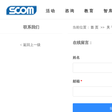
活 动
咨 询
教 育
智 
联系我们
当前位置：
首 页
>>
关 
在线留言：
<
返回上一级
姓名
邮箱
*