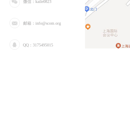
微信：
kaile0823
邮箱：info@scom.org
QQ：
3175495015