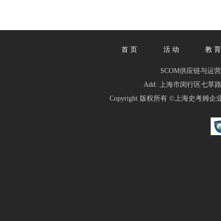
首 页
活 动
教 育
SCOM供应链与运营管理人俱乐
Add: 上海市闵行区七莘路1839
Copyright 版权所有 ©
上海史考姆企