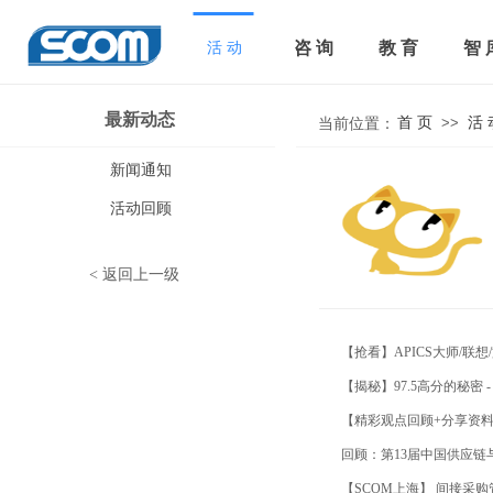
咨 询
教 育
智 
活 动
最新动态
当前位置：
首 页
活 
>>
首 页
>>
活 
当前位置：
新闻通知
活动回顾
<
返回上一级
【抢看】APICS大师/联
【揭秘】97.5高分的秘密 
【精彩观点回顾+分享资料下
回顾：第13届中国供应
【SCOM上海】 间接采