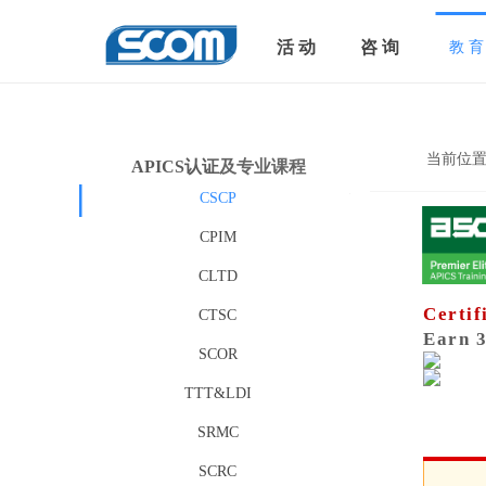
活 动
咨 询
教 育
当前位
APICS认证
及专业课程
CSCP
CPIM
CLTD
Certif
CTSC
Earn 3
SCOR
TTT&LDI
SRMC
SCRC