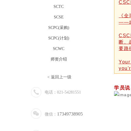
CS
SCTC
《全
SCSE
——
SCPC(采购)
CS
SCPC(计划)
断、
要路
SCWC
师资介绍
Your
you'r
<
返回上一级
学员说
电话：021-54281551
17349738905
微信：