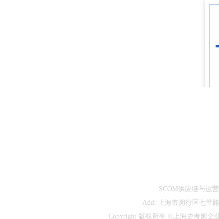
SCOM供应链与运营管理人俱乐
Add: 上海市闵行区七莘路1839
Copyright 版权所有 ©
上海史考姆企