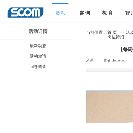
咨 询
教 育
智 
活 动
活动详情
当前位置：
首 页
活
>>
岗位待招
最新动态
【每周
活动邀请
来源:
|
作者:
chinascom
|
问卷调查