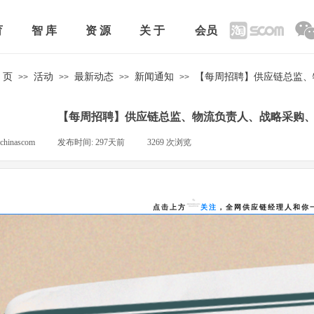
育
智 库
资 源
关 于
会员
 页
活动
最新动态
新闻通知
【每周招聘】供应链总监、
>>
>>
>>
>>
【每周招聘】供应链总监、物流负责人、战略采购、
chinascom
|
发布时间:
297天前
|
3269
次浏览
|
点击上方
关注
，全网供应链经理人和你