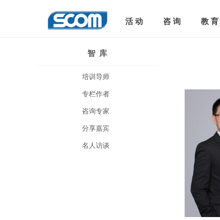
活 动
咨 询
教 育
智 库
当前位置：
首
培训导师
专栏作者
咨询专家
分享嘉宾
名人访谈