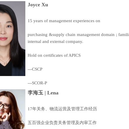
Joyce Xu
15 years of management experiences on
purchasing &supply chain management domain ; famili
internal and external company.
Hold on certificates of APICS
---CSCP
---SCOR-P
李海玉 | Lena
17年关务、物流运营及管理工作经历
五百强企业负责关务管理及内审工作