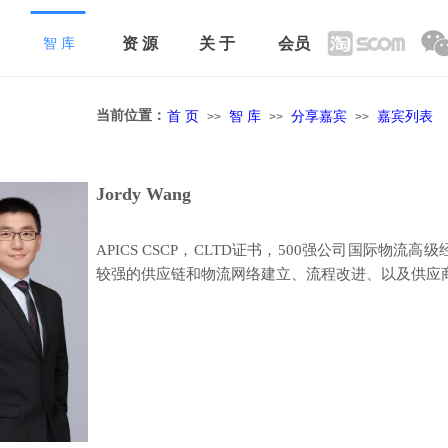
资 源
关 于
会员
智 库
 页
>>
智 库
>>
分享嘉宾
>>
嘉宾列表
当前位置：
首 页
智 库
分享嘉宾
嘉宾列表
>>
>>
>>
Jordy Wang
APICS CSCP，CLTD证书，500强公司国际物
较强的供应链和物流网络建立、流程改进、以及供应