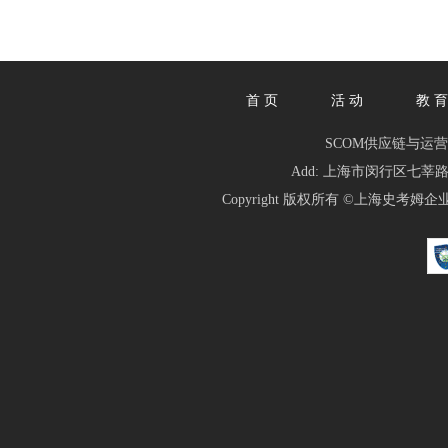
首 页
活 动
教 育
SCOM供应链与运营管理人俱乐
Add: 上海市闵行区七莘路1839
Copyright 版权所有 ©
上海史考姆企