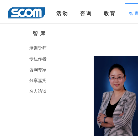
活 动
咨 询
教 育
智 
智 库
当前位置：
首 页
>>
智 
培训导师
专栏作者
咨询专家
分享嘉宾
名人访谈